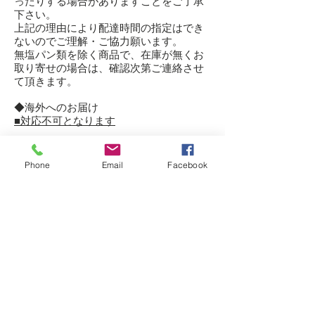
ったりする場合がありますことをご了承
下さい。
上記の理由により配達時間の指定はでき
ないのでご理解・ご協力願います。
無塩パン類を除く商品で、在庫が無くお
取り寄せの場合は、確認次第ご連絡させ
て頂きます。
◆海外へのお届け
■対応不可となります
返品について
●食品の場合は、原則ご注文後の返品、交
Phone
Email
Facebook
換はお受けできません。
●食品の場合は、ご注文間違い、個数違い
等お客様のご都合による商品の交換およ
び返品はご容赦下さい。
【返品に関してのご連絡は
お問い合わせ
にて、画像を添えてお願い致します。】
◆定期購入のお支払いについて