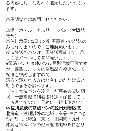
る内容にし、なるべく還元したいと思い
ます。
※不明な点はお問合せください。
無塩・ホテル・アスリートパン（大阪発
送分）
※佐川急便の1日での到着範囲での発送の
みになりますので、ご理解願います。
冷凍発送のパンは全国発送可能です。詳
しくはメールにて質問願います。
●常温パンと冷凍パンは原則混載不可です
が、要望によっては常温品を冷凍化して
配送も検討しますので、
遠方で迷われる方は問合せいただけると
対応できるか調べます。
（注：常温パンを冷凍した商品の賞味期
限は一般常識で到着後冷凍庫保管しても
一ヵ月ですので、早めにご賞味下さい）
>>佐川急便の常温パンの翌日到着区域
北海道・沖縄以外の地域：商品1件につき
850円 （北海道・東北・北関東・九州・
沖縄は常温パンの翌日配達地域外になり
ます。）