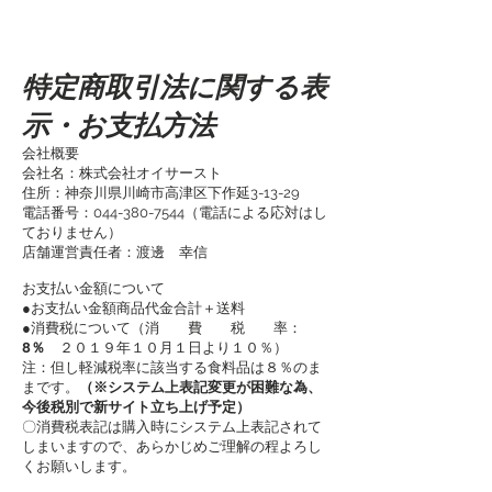
特定商取引法に関する表
示・お支払方法
会社概要
会社名：株式会社オイサースト
住所：神奈川県川崎市高津区下作延3-13-29
電話番号：044-380-7544（電話による応対はし
ておりません）
店舗運営責任者：渡邊 幸信
お支払い金額について
●お支払い金額商品代金合計＋送料
●消費税について（消 費 税 率：
8％
２０１９年１０月１日より１０％）
注：但し軽減税率に該当する食料品は８％のま
まです。
（※システム上表記変更が困難な為、
今後税別で新サイト立ち上げ予定）
〇消費税表記は購入時にシステム上表記されて
しまいますので、あらかじめご理解の程よろし
くお願いします。