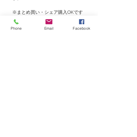
※まとめ買い・シェア購入OKです
が、発送先は一か所のみになります
のでご了承願います。
Phone
Email
Facebook
​※コメントはルールを守って正し
くお使いくださいね。
Copyright (C) 2019 fukuyama shop