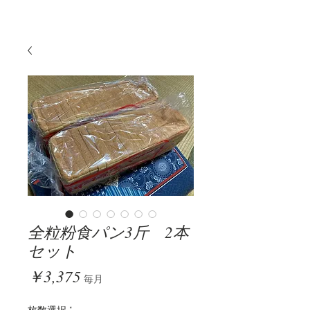
全粒粉食パン3斤 2本
セット
価
￥3,375
毎月
格