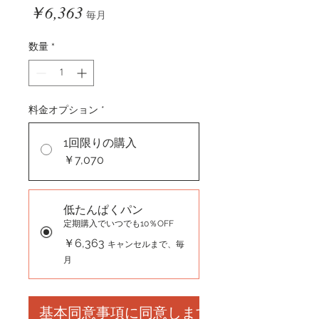
価
￥6,363
毎月
格
数量
*
料金オプション
*
1回限りの購入
￥7,070
低たんぱくパン
定期購入でいつでも10％OFF
￥6,363
キャンセルまで、毎
月
基本同意事項に同意します