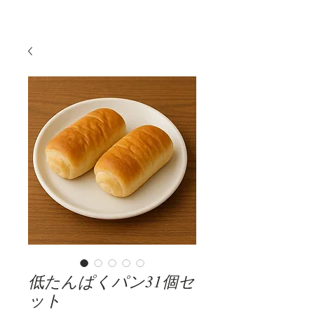
低たんぱくパン31個セ
ット