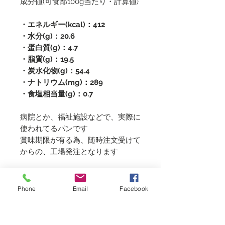
成分値(可食部100g当たり・計算値)
・エネルギー(kcal)：412
・水分(g)：20.6
・蛋白質(g)：4.7
・脂質(g)：19.5
・炭水化物(g)：54.4
・ナトリウム(mg)：289
・食塩相当量(g)：0.7
病院とか、福祉施設などで、実際に
使われてるパンです
賞味期限が有る為、随時注文受けて
からの、工場発注となります
​※コメントはルールを守って正し
Phone
Email
Facebook
くお使いくださいね。