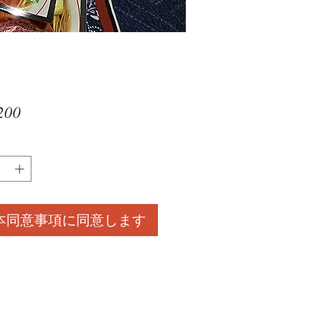
価
200
格
本同意事項に同意します