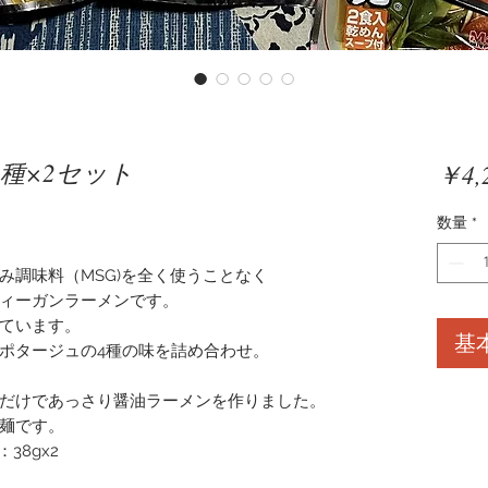
種×2セット
￥4,
数量
*
み調味料（MSG)を全く使うことなく
ィーガンラーメンです。
ています。
基
ポタージュの4種の味を詰め合わせ。
だけであっさり醤油ラーメンを作りました。
平麺です。
38gx2