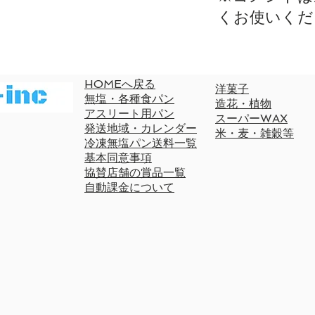
くお使いくだ
HOMEへ戻る
洋菓子
無塩・各種食パン
造花・植物
​アスリート用パン
スーパーWAX
発送地域・カレンダー
米・麦・雑穀等
冷凍無塩パン送料一覧
基本同意事項
協賛店舗の賞品一覧
自動課金について