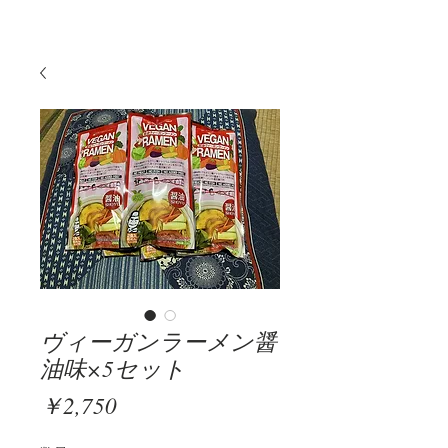
ヴィーガンラーメン醤
油味×5セット
価
￥2,750
格