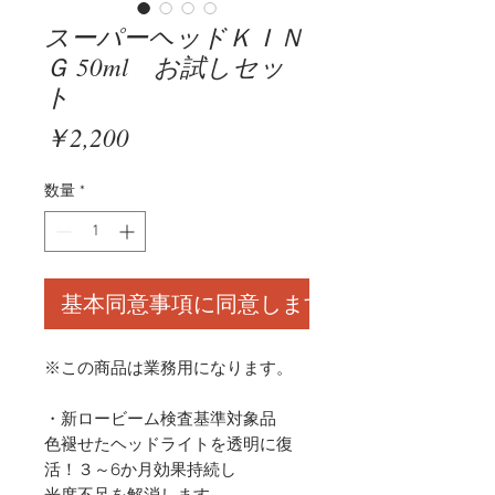
スーパーヘッドＫＩＮ
Ｇ 50ml お試しセッ
ト
価
￥2,200
格
数量
*
基本同意事項に同意します
※この商品は業務用になります。
・新ロービーム検査基準対象品
色褪せたヘッドライトを透明に復
活！３～6か月効果持続し