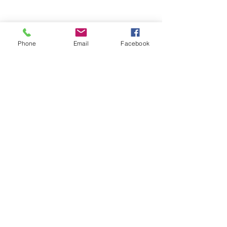
Phone
Email
Facebook
Copyright (C) 2019 fukuyama shop
All Rights Reserved.
HOMEへ戻る
無塩・各種食パン
​アスリート用パン
発送地域・カレンダー
冷凍無塩パン送料一覧
基本同意事項
協賛店舗の賞品一覧
自動課金について