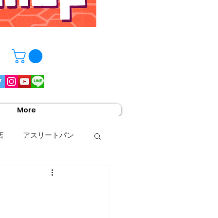
More
店
アスリートパン
の意見・思い