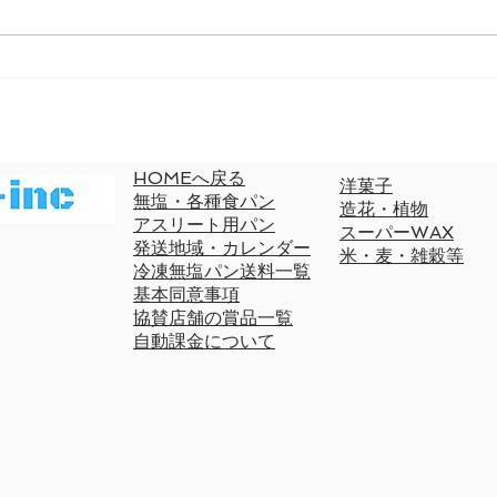
HOMEへ戻る
洋菓子
無塩・各種食パン
造花・植物
​アスリート用パン
スーパーWAX
発送地域・カレンダー
米・麦・雑穀等
冷凍無塩パン送料一覧
基本同意事項
協賛店舗の賞品一覧
自動課金について