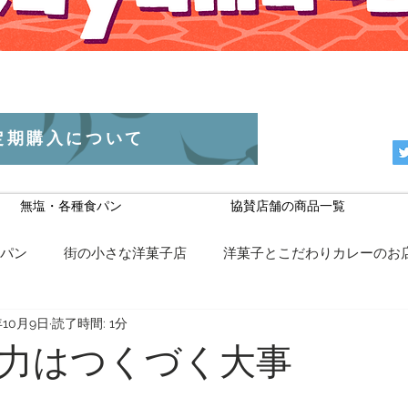
定期購入について
無塩・各種食パン
協賛店舗の商品一覧
食パン
街の小さな洋菓子店
洋菓子とこだわりカレーのお
年10月9日
読了時間: 1分
スーパーWAX
米・麦・雑穀等
近況報告
世の中へ
力はつくづく大事