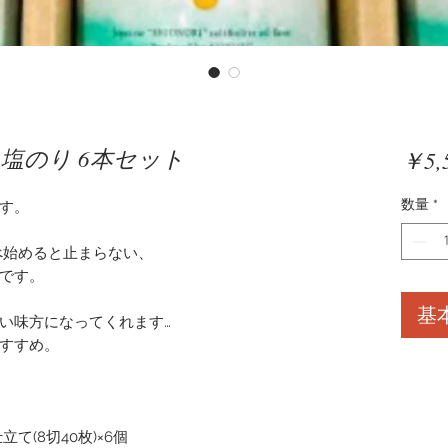
ED 塩のり 6本セット
￥5,
数量
*
す。
べ始めると止まらない、
です。
基
い味方になってくれます…
すすめ。
て(8切40枚)×6個