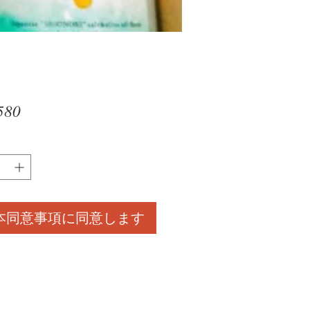
価
580
格
本同意事項に同意します