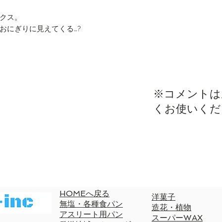
クス。
おにぎりに見えてくる…?
​※コメント
くお使いくだ
HOMEへ戻る
洋菓子
無塩・各種食パン
造花・植物
​アスリート用パン
スーパーWAX