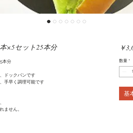
本×5セット25本分
￥3,
数量
*
5本分
、ドックパンです
、手早く調理可能です
基
、
れません。