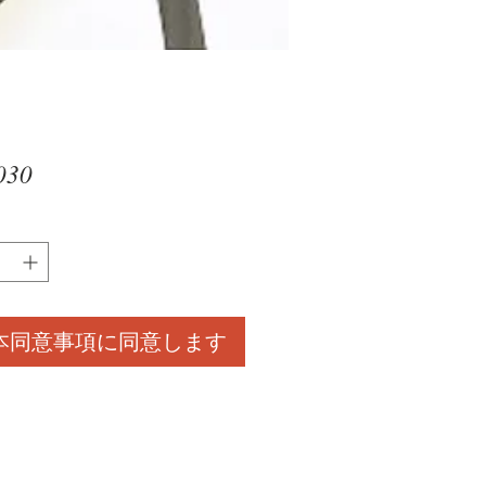
価
030
格
本同意事項に同意します