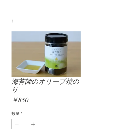
海苔師のオリーブ焼の
り
価
￥850
格
数量
*