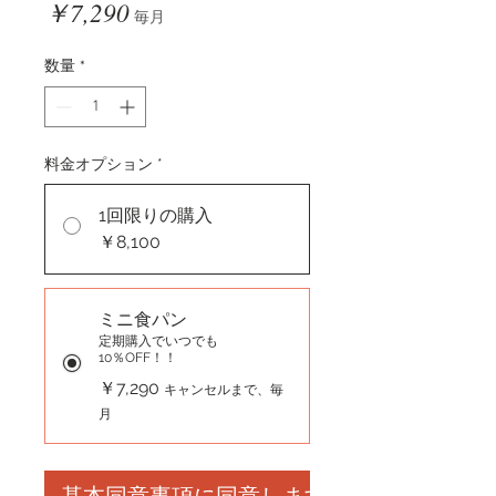
価
￥7,290
毎月
格
数量
*
料金オプション
*
1回限りの購入
￥8,100
ミニ食パン
定期購入でいつでも
10％OFF！！
￥7,290
キャンセルまで、毎
月