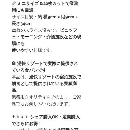
📏
ミニサイズ＆22枚カットで業務
用にも最適
サイズ目安：
約 横9cm × 縦9cm ×
長さ34cm
22枚のスライス済みで、
ビュッフ
ェ・モーニング・介護施設などの現
場にも
使いやすい
仕様です。
🏨
湯快リゾートで実際に提供され
ている食パンです
本品は、
湯快リゾートの宿泊施設で
朝食として提供されている実績商
品
。
業務用クオリティをそのまま、ご家
庭でもお楽しみいただけます。
👨‍👩‍👧‍👦
シェア購入OK・定期購入
でさらにお得！