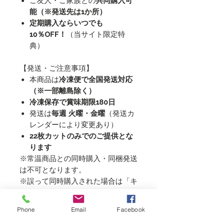
ご友人・ご家族との
共同購入可
能（※発送先は1か所）
定期購入ならいつでも
10％OFF！
（当サイト限定特
典）
【発送・ご注意事項】
本商品は
冷凍便で全国発送対応
（※一部離島除く）
冷凍保存で賞味期限180日
発送は
毎週 火曜・金曜
（発送カ
レンダーにより変更あり）
22枚カットのみでのご提供とな
ります
※常温商品との同時購入・同梱発送
は不可となります。
※誤って同時購入された場合は「キ
ャンセル扱い」となります。
※ご注文確定後の内容変更・キャン
Phone
Email
Facebook
セルはお受けできません。