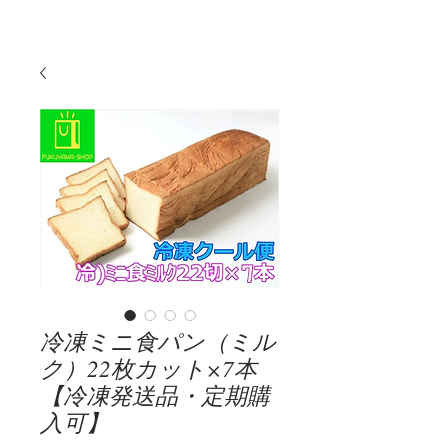
冷凍ミニ食パン（ミル
ク）22枚カット×7本
【冷凍発送品・定期購
入可】