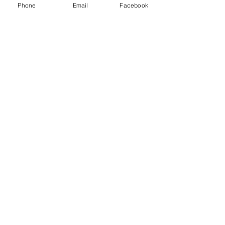
Phone
Email
Facebook
きません。
​※コメントはルールを守って正し
併用が見られた上で、他の送料無料
くお使いくださいね。
の規定に達していない場合
送料を別途請求しますのでご注意願
います
Copyright (C) 2019 fukuyama shop
All Rights Reserved.
HOMEへ戻る
無塩・各種食パン
​アスリート用パン
発送地域・カレンダー