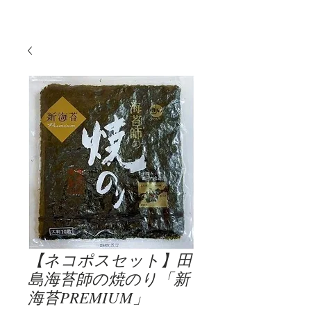
【ネコポスセット】田
島海苔師の焼のり「新
海苔PREMIUM」