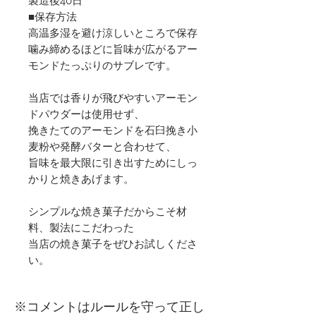
製造後40日
■保存方法
高温多湿を避け涼しいところで保存
噛み締めるほどに旨味が広がるアー
モンドたっぷりのサブレです。
当店では香りが飛びやすいアーモン
ドパウダーは使用せず、
挽きたてのアーモンドを石臼挽き小
麦粉や発酵バターと合わせて、
旨味を最大限に引き出すためにしっ
かりと焼きあげます。
シンプルな焼き菓子だからこそ材
料、製法にこだわった
当店の焼き菓子をぜひお試しくださ
い。
​※コメントはルールを守って正し