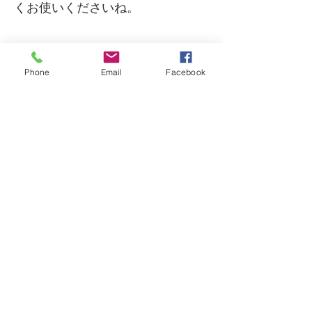
くお使いくださいね。
Phone
Email
Facebook
Copyright (C) 2019 fukuyama shop
All Rights Reserved.
HOMEへ戻る
無塩・各種食パン
​アスリート用パン
発送地域・カレンダー
冷凍無塩パン送料一覧
基本同意事項
協賛店舗の賞品一覧