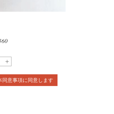
価
560
格
本同意事項に同意します