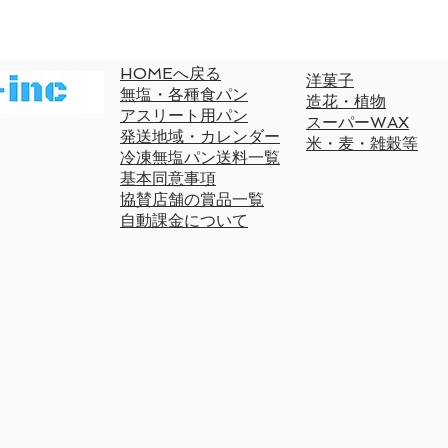
HOMEへ戻る
洋菓子
無塩・各種食パン
造花・植物
​アスリート用パン
スーパーWAX
発送地域・カレンダー
米・麦・雑穀等
冷凍無塩パン送料一覧
基本同意事項
協賛店舗の賞品一覧
自動課金について