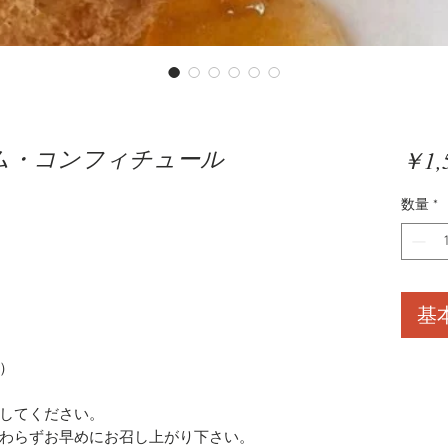
ム・コンフィチュール
￥1,
数量
*
基
）
してください。
わらずお早めにお召し上がり下さい。