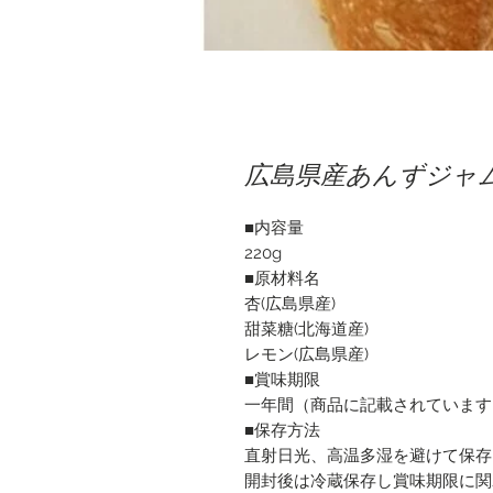
広島県産あんずジャ
■内容量
220g
■原材料名
杏(広島県産)
甜菜糖(北海道産)
レモン(広島県産)
■賞味期限
一年間（商品に記載されています
■保存方法
直射日光、高温多湿を避けて保存
開封後は冷蔵保存し賞味期限に関